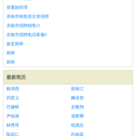
质量副经理
济南市销售部主管招聘
济南市招聘销售21
济南市招聘电话客服6
食堂厨师
厨师
厨师
最新简历
赖泽西
尉瑜江
武哲义
阚圣智
巴健棋
史敬翔
尹灿旭
凌辉腾
林秀璋
嵇鼎忠
陆远仁
向励昌