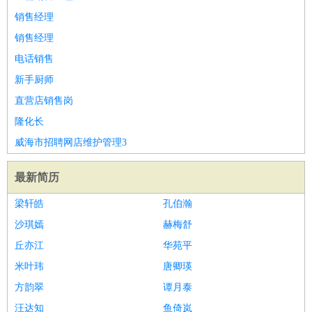
销售经理
销售经理
电话销售
新手厨师
直营店销售岗
隆化长
威海市招聘网店维护管理3
最新简历
梁轩皓
孔伯瀚
沙琪嫣
赫梅舒
丘亦江
华苑平
米叶玮
唐卿瑛
方韵翠
谭月泰
汪达知
鱼倚岚