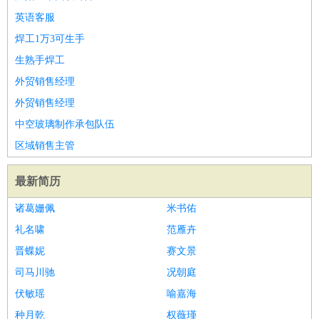
英语客服
焊工1万3可生手
生熟手焊工
外贸销售经理
外贸销售经理
中空玻璃制作承包队伍
区域销售主管
最新简历
诸葛姗佩
米书佑
礼名啸
范雁卉
晋蝶妮
赛文景
司马川驰
况朝庭
伏敏瑶
喻嘉海
种月乾
权薇瑾