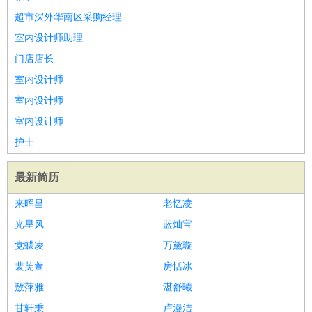
超市深外华南区采购经理
室内设计师助理
门店店长
室内设计师
室内设计师
室内设计师
护士
最新简历
来晖昌
老忆凌
光星风
蓝灿宝
党蝶凌
万黛璇
裴芙萱
房恬冰
敖萍雅
湛舒曦
甘轩秉
卢漫洁