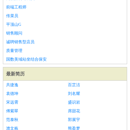
前端工程师
传菜员
平顶山G
销售顾问
诚聘销售型店员
质量管理
国数美域站坐结合保安
最新简历
共捷逸
百芷洁
袁德坤
刘名耀
宋远霄
盛识岩
傅紫翠
席甜花
范泰秋
郭展宇
澹文栋
熊盈梦