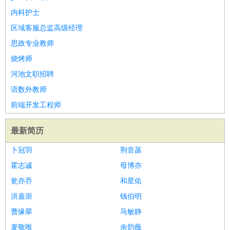
内科护士
区域客服总监高级经理
思政专业教师
烧烤师
河池文职招聘
语数外教师
前端开发工程师
最新简历
卜冠羽
荆音菡
霍志诚
母博亦
瓮亦乔
和星佑
洪嘉崇
钱伯明
曹缘翠
马敏静
麦敬唯
余韵薇