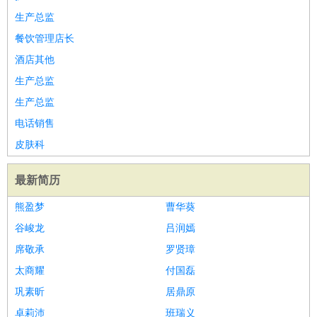
生产总监
餐饮管理店长
酒店其他
生产总监
生产总监
电话销售
皮肤科
最新简历
熊盈梦
曹华葵
谷峻龙
吕润嫣
席敬承
罗贤璋
太商耀
付国磊
巩素昕
居鼎原
卓莉沛
班瑞义