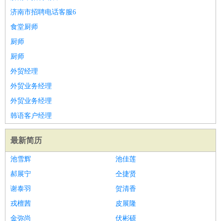
济南市招聘电话客服6
食堂厨师
厨师
厨师
外贸经理
外贸业务经理
外贸业务经理
韩语客户经理
最新简历
池雪辉
池佳莲
郝展宁
仝捷贤
谢泰羽
贺清香
戎檀茜
皮展隆
金弥尚
伏彬硕