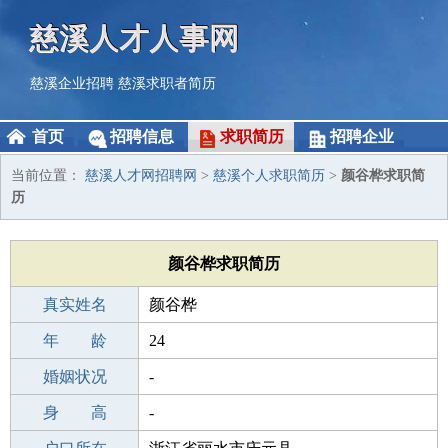
慈溪人才人事网
慈溪企业招聘
慈溪求职者简历
首页
招聘信息
求职简历
招聘企业
当前位置：
慈溪人才网招聘网
>
慈溪个人求职简历
>
颜谷桦求职简
历
颜谷桦求职简历
真实姓名
颜谷桦
性 别
年 龄
男
24
出生年月
婚姻状况
2002-02-27
-
学 历
身 高
成人教育
-