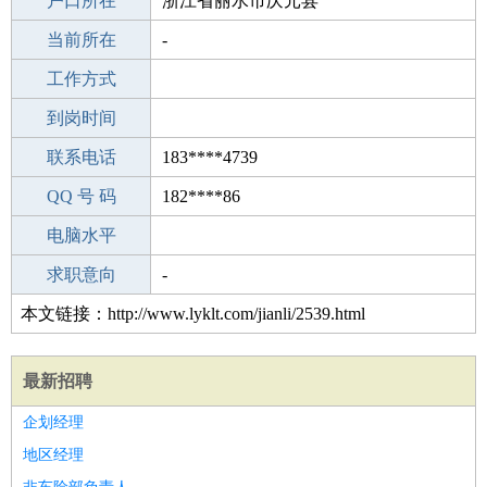
毕业学校
户口所在
重庆渝风源餐饮培训
浙江省丽水市庆元县
所学专业
当前所在
-
-
工作经验
工作方式
2
驾 照
到岗时间
未知
期望月薪
联系电话
183****4739
手机号码
QQ 号 码
183****4739
182****86
微信号码
电脑水平
183****4739
外语水平
求职意向
-
本文链接：http://www.lyklt.com/jianli/2539.html
最新招聘
企划经理
地区经理