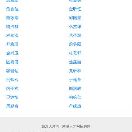
戎若影
程曼芙
危香佳
金昕忆
熊敬瑞
邱国景
辅浩群
弘杰诚
种泰济
岳圣瀚
舒梅瑾
蔚谷阳
金尚卫
桂慕舒
区嘉盛
焦菡丽
容健达
兀轩林
荆钦欧
于楠章
丙圣玄
顾润峻
卫沐怡
柏棕仁
周励奇
牟缘惠
慈溪人才网 - 慈溪人才网招聘网