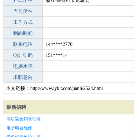
毕业学校
户口所在
天津天工职业技能培训中心
浙江省衢州市龙游县
所学专业
当前所在
-
-
工作经验
工作方式
4
驾 照
到岗时间
未知
期望月薪
联系电话
144****2770
手机号码
QQ 号 码
144****2770
151****14
微信号码
电脑水平
144****2770
外语水平
求职意向
-
本文链接：http://www.lyklt.com/jianli/2524.html
最新招聘
酒店宴会销售经理
电子电器维修