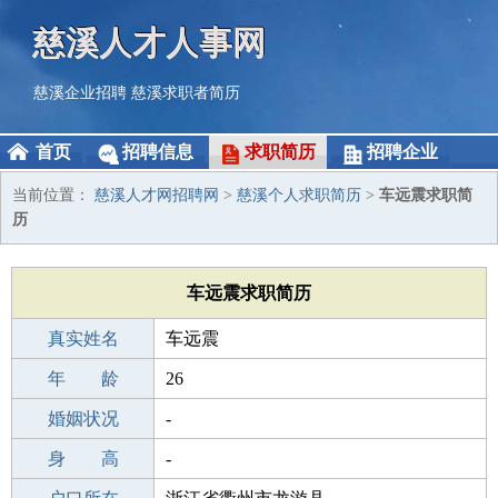
慈溪人才人事网
慈溪企业招聘
慈溪求职者简历
首页
招聘信息
求职简历
招聘企业
当前位置：
慈溪人才网招聘网
>
慈溪个人求职简历
>
车远震求职简
历
车远震求职简历
真实姓名
车远震
性 别
年 龄
男
26
出生年月
婚姻状况
2000-06-08
-
学 历
身 高
成人教育
-