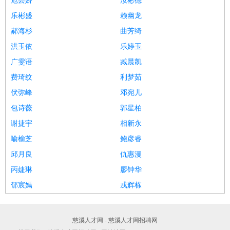
危芸娇
汝彬德
乐彬盛
赖幽龙
郝海杉
曲芳绮
洪玉依
乐婷玉
广雯语
臧晨凯
费琦纹
利梦茹
伏弥峰
邓宛儿
包诗薇
郭星柏
谢捷宇
相新永
喻榆芝
鲍彦睿
邱月良
仇惠漫
丙婕琳
廖钟华
郁宸嫣
戎辉栋
慈溪人才网 - 慈溪人才网招聘网