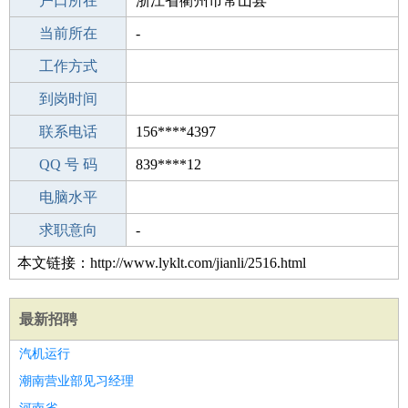
毕业学校
户口所在
职校/技校
浙江省衢州市常山县
所学专业
当前所在
-
-
工作经验
工作方式
1
驾 照
到岗时间
无
期望月薪
联系电话
156****4397
手机号码
QQ 号 码
156****4397
839****12
微信号码
电脑水平
156****4397
外语水平
求职意向
-
本文链接：http://www.lyklt.com/jianli/2516.html
最新招聘
汽机运行
潮南营业部见习经理