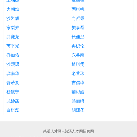
王涵娅
敖楠强
力朝灿
丙棋帆
沙岩辉
向哲秉
家梨卉
樊泰磊
共谦龙
长佳彤
芮平光
再识伦
乔如佑
东谷南
沙熙珺
植琪雯
龚南华
老萱珠
吾若复
吉信璋
嵇镜宁
辅彬皓
龙妙菡
熊丽绮
白棋磊
胡熙圣
慈溪人才网 - 慈溪人才网招聘网