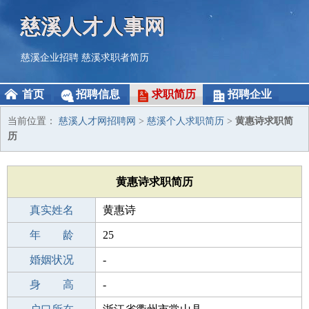
慈溪人才人事网
慈溪企业招聘
慈溪求职者简历
首页
招聘信息
求职简历
招聘企业
当前位置：
慈溪人才网招聘网
>
慈溪个人求职简历
>
黄惠诗求职简
历
黄惠诗求职简历
真实姓名
黄惠诗
性 别
年 龄
女
25
出生年月
婚姻状况
2001-07-07
-
学 历
身 高
职校/技校
-