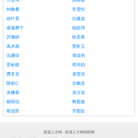
方景玮
胡棕泰
钟舞桑
常雯恬
徐叶景
任建波
诸葛桦宁
钮皓伟
厉珊静
耿圣果
禹木顺
贾昕玉
伍娜语
薄昌明
晋彬棋
荀玮韵
费若龙
凌莹语
陕彬仁
念幽龙
央娜慕
东古岩
柳雨佳
释茜微
斯冠胜
齐梨歆
慈溪人才网 - 慈溪人才网招聘网