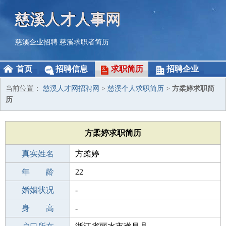
慈溪人才人事网
慈溪企业招聘
慈溪求职者简历
首页
招聘信息
求职简历
招聘企业
当前位置：
慈溪人才网招聘网
>
慈溪个人求职简历
>
方柔婷求职简
历
方柔婷求职简历
真实姓名
方柔婷
性 别
年 龄
女
22
出生年月
婚姻状况
2004-05-20
-
学 历
身 高
中专
-