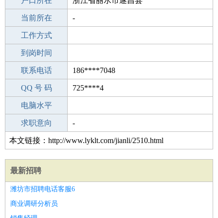
毕业学校
户口所在
中专
浙江省丽水市遂昌县
所学专业
当前所在
-
-
工作经验
工作方式
0
驾 照
到岗时间
A照
期望月薪
联系电话
186****7048
手机号码
QQ 号 码
186****7048
725****4
微信号码
电脑水平
186****7048
外语水平
求职意向
-
本文链接：http://www.lyklt.com/jianli/2510.html
最新招聘
潍坊市招聘电话客服6
商业调研分析员