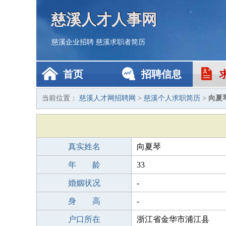
慈溪人才人事网
慈溪企业招聘
慈溪求职者简历
首页
招聘信息
当前位置：
慈溪人才网招聘网
>
慈溪个人求职简历
>
向夏
真实姓名
向夏琴
年 龄
33
婚姻状况
-
身 高
-
户口所在
浙江省金华市浦江县