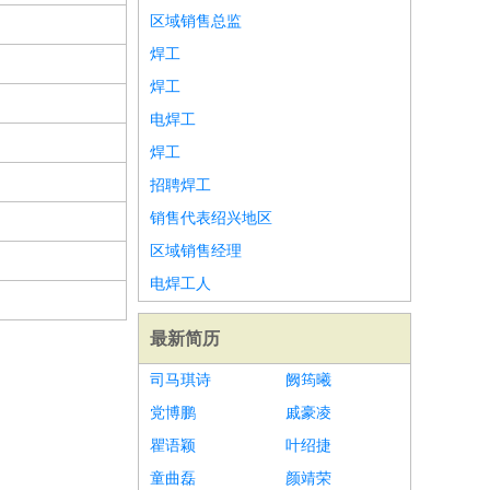
区域销售总监
焊工
焊工
电焊工
焊工
招聘焊工
销售代表绍兴地区
区域销售经理
电焊工人
最新简历
司马琪诗
阙筠曦
党博鹏
戚豪凌
瞿语颖
叶绍捷
童曲磊
颜靖荣