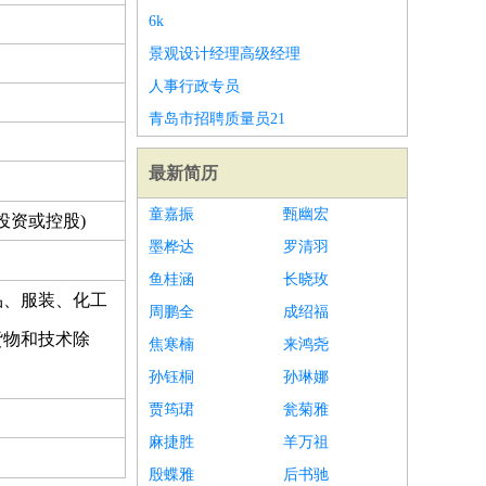
6k
景观设计经理高级经理
人事行政专员
青岛市招聘质量员21
最新简历
童嘉振
甄幽宏
投资或控股)
墨桦达
罗清羽
鱼桂涵
长晓玫
品、服装、化工
周鹏全
成绍福
货物和技术除
焦寒楠
来鸿尧
孙钰桐
孙琳娜
贾筠珺
瓮菊雅
麻捷胜
羊万祖
殷蝶雅
后书驰