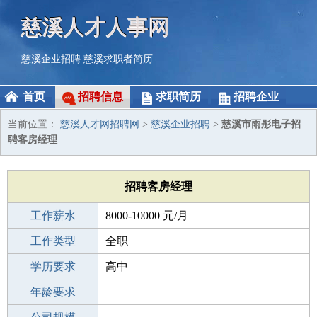
慈溪人才人事网
慈溪企业招聘
慈溪求职者简历
首页
招聘信息
求职简历
招聘企业
当前位置：
慈溪人才网招聘网
>
慈溪企业招聘
>
慈溪市雨彤电子招
聘客房经理
招聘客房经理
工作薪水
8000-10000 元/月
招聘人数
工作类型
全职
性别要求
学历要求
-
高中
工作经验
年龄要求
1-3年