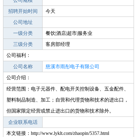
工作地点
公司规模
招聘开始时间
公司电话
今天
招聘结束时间
公司地址
2021-09-26
一级分类
餐饮|酒店|超市|服务业
二级分类
三级分类
酒店
客房部经理
公司福利：
其他行业
酒店/旅游
公司名称
慈溪市雨彤电子有限公司
公司介绍：
公司类型
有限责任公司(自然人投资或控股)
经营范围：电子元器件、配电开关控制设备、五金配件、
塑料制品制造、加工；自营和代理货物和技术的进出口，
但国家限定经营或禁止进出口的货物和技术除外。
企业联系电话
本文链接：http://www.lyklt.com/zhaopin/5357.html