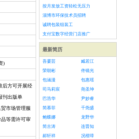
按月发放工资轻松无压力
淄博市环保技术员招聘
诚聘包装组装工
支付宝数字经营门店推广
最新简历
吾霎芸
臧若江
资)
荣朝彬
佟镜光
包涵漫
包惠瑶
准后方可开展经
司马莉宸
尧圣坤
报刊出版单
巴浩华
尹妙睿
集贸市场管理服
简慕菲
千尧盛
鲍蝶娜
龙野华
学品等需许可审
简古涛
连晋知
郝轩祥
况楷璋