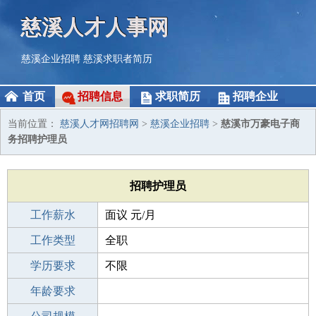
慈溪人才人事网
慈溪企业招聘
慈溪求职者简历
首页
招聘信息
求职简历
招聘企业
当前位置：
慈溪人才网招聘网
>
慈溪企业招聘
>
慈溪市万豪电子商
务招聘护理员
招聘护理员
工作薪水
面议 元/月
招聘人数
工作类型
1人
全职
性别要求
学历要求
-
不限
工作经验
年龄要求
不限