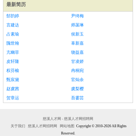
最新简历
郜韵婷
尹绮梅
言建达
师菡琳
占素瑜
侯新玉
隗世翰
辜新嘉
亢幽菲
饶益嘉
皮轩隆
甘凌娇
权芬榆
冉桐宛
甄宸黛
官灿余
赵虞茜
虞梨樱
贺章运
吾霎芸
慈溪人才网 - 慈溪人才网招聘网
关于我们
慈溪人才网招聘网
网站地图
Copyright © 2010-2026 All Rights
Reserved.