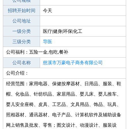
工作地点
公司规模
招聘开始时间
公司电话
今天
招聘结束时间
公司地址
2021-10-21
一级分类
医疗|健身|环保|化工
二级分类
三级分类
医疗/护理
导医
公司福利：五险一金,包吃,餐补
其他行业
制药/生物工程/医护
公司名称
慈溪市万豪电子商务有限公司
公司介绍：
公司类型
有限责任公司(非自然人投资或控股的法
人独资)
经营范围：家用电器、保健按摩器材、日用品、服装、鞋
帽、化妆品、针纺织品、家居用品、婴儿床、婴儿推车、
婴儿安全座椅、皮具、工艺品、文具用品、饰品、玩具、
照相器材、通讯器材、电子产品、计算机软件及辅助设备
网上销售及批发、零售；图文设计、动漫设计、服装设