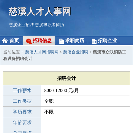
慈溪人才人事网
慈溪企业招聘
慈溪求职者简历
首页
招聘信息
求职简历
招聘企业
当前位置：
慈溪人才网招聘网
>
慈溪企业招聘
>
慈溪市众联消防工
程设备招聘会计
招聘会计
工作薪水
8000-12000 元/月
招聘人数
工作类型
1人
全职
性别要求
学历要求
-
不限
工作经验
年龄要求
不限