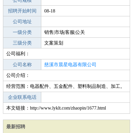
工作地点
公司规模
招聘开始时间
公司电话
08-18
招聘结束时间
公司地址
2021-08-26
一级分类
销售|市场|客服|公关
二级分类
三级分类
市场
文案策划
公司福利：
其他行业
服务餐饮娱乐
公司名称
慈溪市晨星电器有限公司
公司介绍：
公司类型
有限责任公司(自然人投资或控股)
经营范围：电器配件、五金配件、塑料制品制造、加工。
企业联系电话
本文链接：http://www.lyklt.com/zhaopin/1677.html
最新招聘