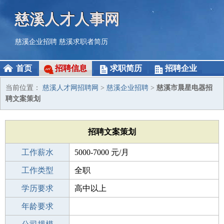
慈溪人才人事网
慈溪企业招聘
慈溪求职者简历
首页
招聘信息
求职简历
招聘企业
当前位置：
慈溪人才网招聘网
>
慈溪企业招聘
>
慈溪市晨星电器招
聘文案策划
招聘文案策划
工作薪水
5000-7000 元/月
招聘人数
工作类型
若干
全职
性别要求
学历要求
-
高中以上
工作经验
年龄要求
10年以上