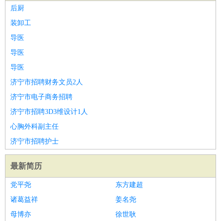
后厨
装卸工
导医
导医
导医
济宁市招聘财务文员2人
济宁市电子商务招聘
济宁市招聘3D3维设计1人
心胸外科副主任
济宁市招聘护士
最新简历
党平尧
东方建超
诸葛益祥
姜名尧
母博亦
徐世耿