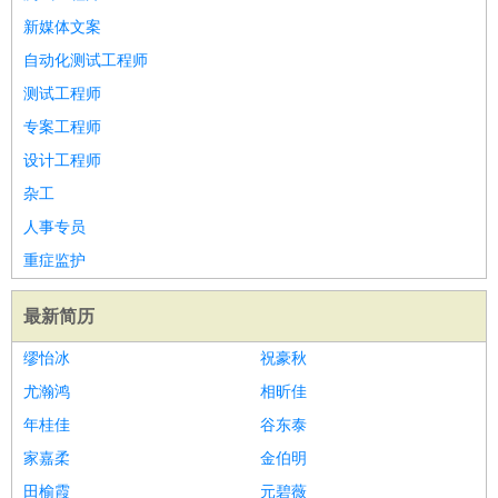
新媒体文案
自动化测试工程师
测试工程师
专案工程师
设计工程师
杂工
人事专员
重症监护
最新简历
缪怡冰
祝豪秋
尤瀚鸿
相昕佳
年桂佳
谷东泰
家嘉柔
金伯明
田榆霞
元碧薇