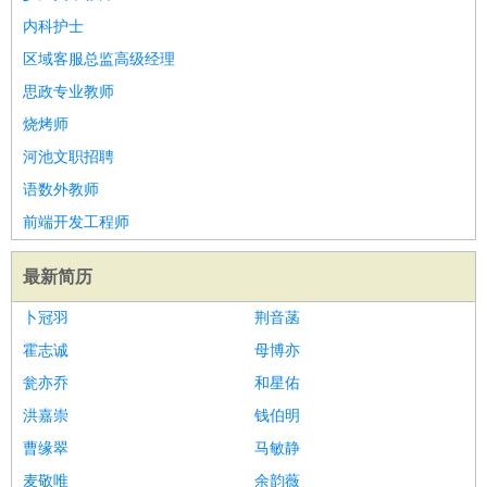
内科护士
区域客服总监高级经理
思政专业教师
烧烤师
河池文职招聘
语数外教师
前端开发工程师
最新简历
卜冠羽
荆音菡
霍志诚
母博亦
瓮亦乔
和星佑
洪嘉崇
钱伯明
曹缘翠
马敏静
麦敬唯
余韵薇