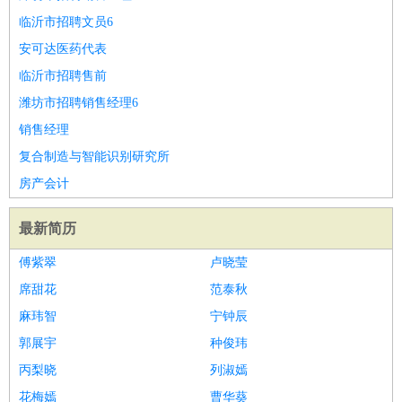
临沂市招聘文员6
安可达医药代表
临沂市招聘售前
潍坊市招聘销售经理6
销售经理
复合制造与智能识别研究所
房产会计
最新简历
傅紫翠
卢晓莹
席甜花
范泰秋
麻玮智
宁钟辰
郭展宇
种俊玮
丙梨晓
列淑嫣
花梅嫣
曹华葵