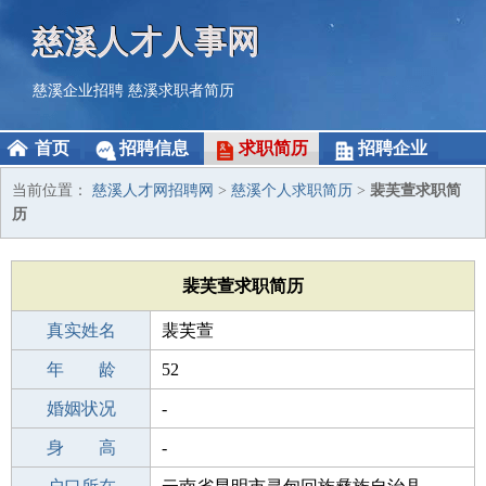
慈溪人才人事网
慈溪企业招聘
慈溪求职者简历
首页
招聘信息
求职简历
招聘企业
当前位置：
慈溪人才网招聘网
>
慈溪个人求职简历
>
裴芙萱求职简
历
裴芙萱求职简历
真实姓名
裴芙萱
性 别
年 龄
女
52
出生年月
婚姻状况
1974-05-31
-
学 历
身 高
高中
-