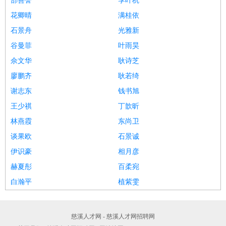
郜善誉
季叶杭
花卿晴
满桂依
石景舟
光雅新
谷曼菲
叶雨昊
佘文华
耿诗芝
廖鹏齐
耿若绮
谢志东
钱书旭
王少祺
丁歆昕
林燕霞
东尚卫
谈果欧
石景诚
伊识豪
相月彦
赫夏彤
百柔宛
白瀚平
植紫雯
慈溪人才网 - 慈溪人才网招聘网