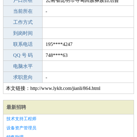
毕业学校
户口所在
高中
云南省昆明市寻甸回族彝族自治县
所学专业
当前所在
-
-
工作经验
工作方式
28
驾 照
到岗时间
无
期望月薪
联系电话
195****4247
手机号码
QQ 号 码
195****4247
748****63
微信号码
电脑水平
195****4247
外语水平
求职意向
-
本文链接：http://www.lyklt.com/jianli/864.html
最新招聘
技术支持工程师
设备资产管理员