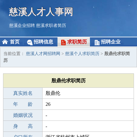
慈溪人才人事网
慈溪企业招聘
慈溪求职者简历
首页
招聘信息
求职简历
招聘企业
当前位置：
慈溪人才网招聘网
>
慈溪个人求职简历
>
殷鼎伦求职简
历
殷鼎伦求职简历
真实姓名
殷鼎伦
性 别
年 龄
男
26
出生年月
婚姻状况
2000-12-22
-
学 历
身 高
高中
-