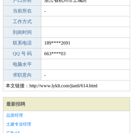
毕业学校
户口所在
茅塘中学
浙江省杭州市上城区
所学专业
当前所在
-
-
工作经验
工作方式
1
驾 照
到岗时间
B照
期望月薪
联系电话
189****2691
手机号码
QQ 号 码
189****2691
663****03
微信号码
电脑水平
189****2691
外语水平
求职意向
-
本文链接：http://www.lyklt.com/jianli/614.html
最新招聘
品质经理
土建专业经理