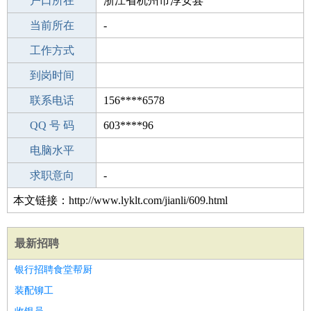
毕业学校
户口所在
扬州市天海职业技术学校
浙江省杭州市淳安县
所学专业
当前所在
-
-
工作经验
工作方式
14
驾 照
到岗时间
未知
期望月薪
联系电话
156****6578
手机号码
QQ 号 码
156****6578
603****96
微信号码
电脑水平
156****6578
外语水平
求职意向
-
本文链接：http://www.lyklt.com/jianli/609.html
最新招聘
银行招聘食堂帮厨
装配铆工