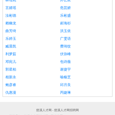
林瑶宛
怀忆依
言婧瑶
危芸娇
汝彬德
乐彬盛
赖幽龙
郝海杉
曲芳绮
洪玉依
乐婷玉
广雯语
臧晨凯
费琦纹
利梦茹
伏弥峰
邓宛儿
包诗薇
郭星柏
谢捷宇
相新永
喻榆芝
鲍彦睿
邱月良
仇惠漫
丙婕琳
慈溪人才网 - 慈溪人才网招聘网