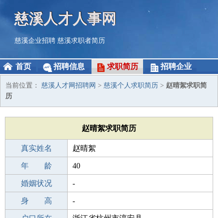
慈溪人才人事网
慈溪企业招聘
慈溪求职者简历
首页
招聘信息
求职简历
招聘企业
当前位置：
慈溪人才网招聘网
>
慈溪个人求职简历
>
赵晴絮求职简
历
赵晴絮求职简历
真实姓名
赵晴絮
性 别
年 龄
女
40
出生年月
婚姻状况
1986-05-28
-
学 历
身 高
职校/技校
-