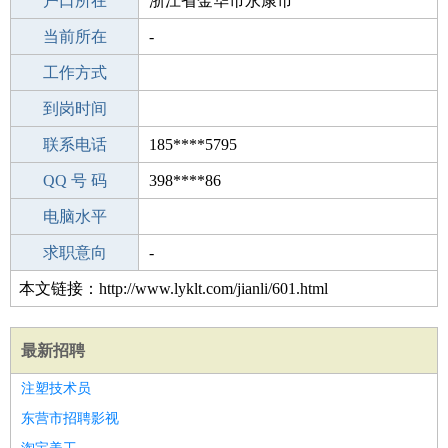
毕业学校
户口所在
本科
浙江省金华市永康市
所学专业
当前所在
-
-
工作经验
工作方式
21
驾 照
到岗时间
未知
期望月薪
联系电话
185****5795
手机号码
QQ 号 码
185****5795
398****86
微信号码
电脑水平
185****5795
外语水平
求职意向
-
本文链接：http://www.lyklt.com/jianli/601.html
最新招聘
注塑技术员
东营市招聘影视