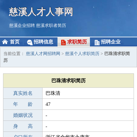
慈溪人才人事网
慈溪企业招聘
慈溪求职者简历
首页
招聘信息
求职简历
招聘企业
当前位置：
慈溪人才网招聘网
>
慈溪个人求职简历
>
巴珠清求职简
历
巴珠清求职简历
真实姓名
巴珠清
性 别
年 龄
女
47
出生年月
婚姻状况
1979-07-24
-
学 历
身 高
本科
-