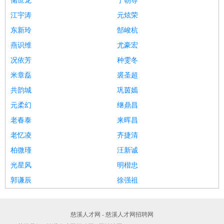
储世龙
宁朝尊
江宇涛
元炫荣
东新玲
郜峻杭
燕识维
尤豪宏
况依芳
种雯冬
米章磊
裘圣超
共韵城
巩茵嫣
元柔幻
继鼎昌
老春泰
来晖昌
老忆凌
齐捷清
柏微瑾
汪新诚
光星风
明楷忠
郭谦辰
徐强祖
慈溪人才网 - 慈溪人才网招聘网