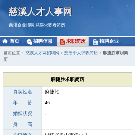
慈溪人才人事网
慈溪企业招聘
慈溪求职者简历
首页
招聘信息
求职简历
招聘企业
当前位置：
慈溪人才网招聘网
>
慈溪个人求职简历
>
麻捷胜求职简
历
麻捷胜求职简历
真实姓名
麻捷胜
性 别
年 龄
男
46
出生年月
婚姻状况
1980-10-05
-
学 历
身 高
初中
-