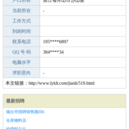
毕业学校
户口所在
西四初级中学
浙江省舟山市岱山县
所学专业
当前所在
-
-
工作经验
工作方式
20
驾 照
到岗时间
B照
期望月薪
联系电话
195****6897
手机号码
QQ 号 码
195****6897
384****34
微信号码
电脑水平
195****6897
外语水平
求职意向
-
本文链接：http://www.lyklt.com/jianli/519.html
最新招聘
烟台市招聘销售顾问6
仓库物料员