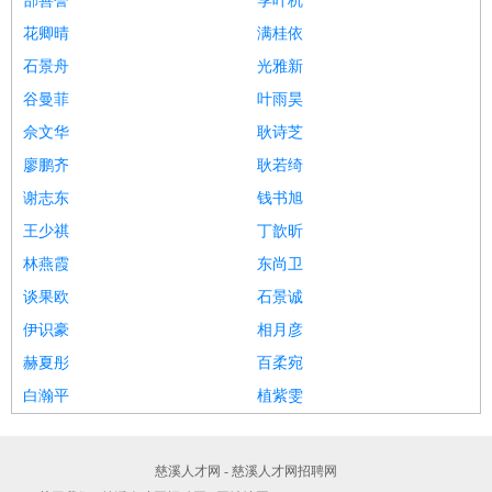
郜善誉
季叶杭
花卿晴
满桂依
石景舟
光雅新
谷曼菲
叶雨昊
佘文华
耿诗芝
廖鹏齐
耿若绮
谢志东
钱书旭
王少祺
丁歆昕
林燕霞
东尚卫
谈果欧
石景诚
伊识豪
相月彦
赫夏彤
百柔宛
白瀚平
植紫雯
慈溪人才网 - 慈溪人才网招聘网