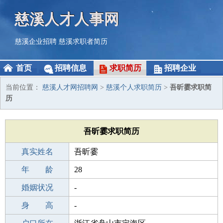
慈溪人才人事网
慈溪企业招聘
慈溪求职者简历
首页
招聘信息
求职简历
招聘企业
当前位置：
慈溪人才网招聘网
>
慈溪个人求职简历
>
吾昕霎求职简
历
吾昕霎求职简历
真实姓名
吾昕霎
性 别
年 龄
女
28
出生年月
婚姻状况
1998-11-06
-
学 历
身 高
初中
-