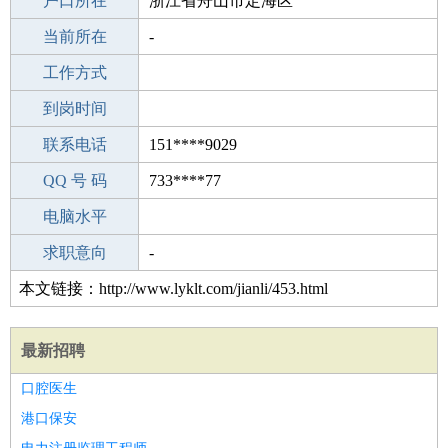
毕业学校
户口所在
盱眙县第三中学
浙江省舟山市定海区
所学专业
当前所在
-
-
工作经验
工作方式
1
驾 照
到岗时间
A照
期望月薪
联系电话
151****9029
手机号码
QQ 号 码
151****9029
733****77
微信号码
电脑水平
151****9029
外语水平
求职意向
-
本文链接：http://www.lyklt.com/jianli/453.html
最新招聘
口腔医生
港口保安