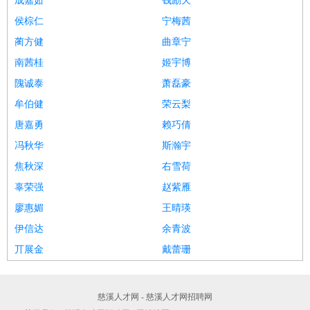
成嘉茹
钱励天
侯棕仁
宁梅茜
蔺方健
曲章宁
南茜桂
姬宇博
隗诚泰
萧磊豪
牟伯健
荣云梨
唐嘉勇
赖巧倩
冯秋华
斯瀚宇
焦秋深
右雪荷
辜荣强
赵紫雁
廖惠媚
王晴瑛
伊信达
余青波
丌展金
戴蕾珊
慈溪人才网 - 慈溪人才网招聘网