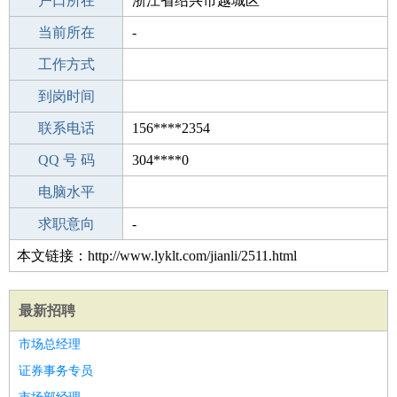
毕业学校
户口所在
成都市青羊区行政学校
浙江省绍兴市越城区
所学专业
当前所在
-
-
工作经验
工作方式
13
驾 照
到岗时间
B照
期望月薪
联系电话
156****2354
手机号码
QQ 号 码
156****2354
304****0
微信号码
电脑水平
156****2354
外语水平
求职意向
-
本文链接：http://www.lyklt.com/jianli/2511.html
最新招聘
市场总经理
证券事务专员