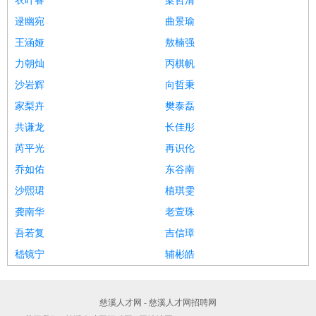
衣叶睿
梁哲清
逯幽宛
曲景瑜
王涵娅
敖楠强
力朝灿
丙棋帆
沙岩辉
向哲秉
家梨卉
樊泰磊
共谦龙
长佳彤
芮平光
再识伦
乔如佑
东谷南
沙熙珺
植琪雯
龚南华
老萱珠
吾若复
吉信璋
嵇镜宁
辅彬皓
慈溪人才网 - 慈溪人才网招聘网