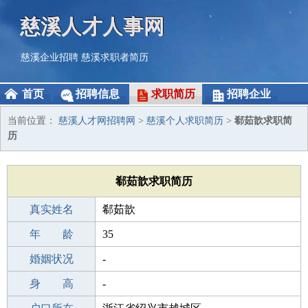
慈溪人才人事网
慈溪企业招聘
慈溪求职者简历
首页
招聘信息
求职简历
招聘企业
当前位置：
慈溪人才网招聘网
>
慈溪个人求职简历
>
郗茹歆求职简
历
郗茹歆求职简历
真实姓名
郗茹歆
性 别
年 龄
女
35
出生年月
婚姻状况
1991-04-08
-
学 历
身 高
本科
-