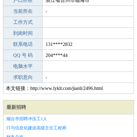
毕业学校
户口所在
菏泽烟草发屋美容美发学校
浙江省台州市临海市
所学专业
当前所在
-
-
工作经验
工作方式
3
驾 照
到岗时间
无
期望月薪
联系电话
131****2832
手机号码
QQ 号 码
131****2832
204****44
微信号码
电脑水平
131****2832
外语水平
求职意向
-
本文链接：http://www.lyklt.com/jianli/2496.html
最新招聘
烟台市招聘冲压工1人
IT与信息化建设高级主任工程师