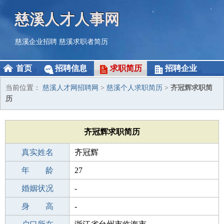
慈溪人才人事网
慈溪企业招聘
慈溪求职者简历
首页
招聘信息
求职简历
招聘企业
当前位置：
慈溪人才网招聘网
>
慈溪个人求职简历
>
齐冠辉求职简
历
齐冠辉求职简历
真实姓名
齐冠辉
性 别
年 龄
男
27
出生年月
婚姻状况
1999-10-05
-
学 历
身 高
职校/技校
-