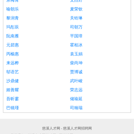
佘梅霄
支杰野
喻朝乐
麦荣钦
黎润青
关铃琳
玛彤辰
司朝万
阮南雁
平国璋
元碧惠
霍柏冰
丙榆惠
袁玉娟
来远桦
柴尚坤
邬语艺
贾博诚
沙鼎健
武叶峻
姬善耀
荣志远
吾昕霎
储瑜延
巴镜瑾
司翰瑞
慈溪人才网 - 慈溪人才网招聘网