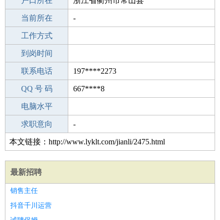
毕业学校
户口所在
成人教育
浙江省衢州市常山县
所学专业
当前所在
-
-
工作经验
工作方式
23
驾 照
到岗时间
A照
期望月薪
联系电话
197****2273
手机号码
QQ 号 码
197****2273
667****8
微信号码
电脑水平
197****2273
外语水平
求职意向
-
本文链接：http://www.lyklt.com/jianli/2475.html
最新招聘
销售主任
抖音千川运营