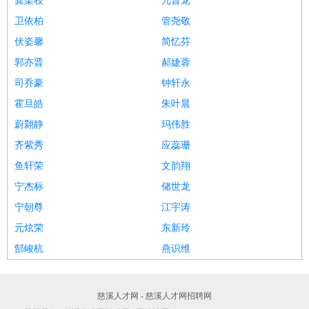
龚柔枝
兀晋龙
卫依柏
管尧敬
伏姿馨
简忆芬
郭亦晋
郝婕蓉
司乔豪
钟轩永
霍旦皓
朱叶晨
蔚翾静
玛伟胜
齐紫秀
应蕊珊
鱼轩荣
文韵翔
宁杰标
储世龙
宁朝尊
江宇涛
元炫荣
东新玲
郜峻杭
燕识维
慈溪人才网 - 慈溪人才网招聘网