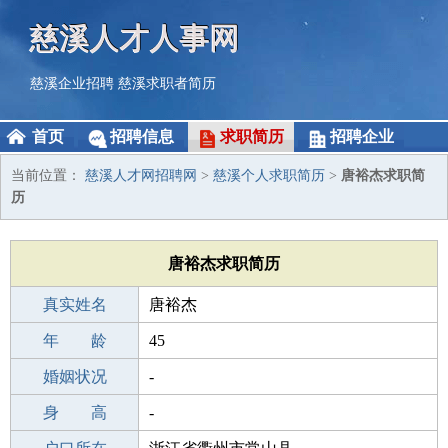
慈溪人才人事网
慈溪企业招聘
慈溪求职者简历
首页
招聘信息
求职简历
招聘企业
当前位置：
慈溪人才网招聘网
>
慈溪个人求职简历
>
唐裕杰求职简
历
唐裕杰求职简历
真实姓名
唐裕杰
性 别
年 龄
男
45
出生年月
婚姻状况
1981-03-12
-
学 历
身 高
成人教育
-