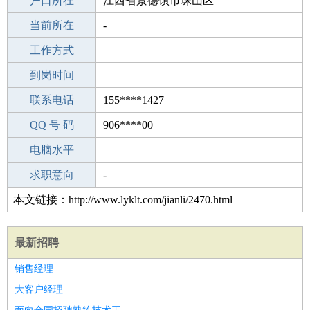
毕业学校
户口所在
成人教育
江西省景德镇市珠山区
所学专业
当前所在
-
-
工作经验
工作方式
15
驾 照
到岗时间
未知
期望月薪
联系电话
155****1427
手机号码
QQ 号 码
155****1427
906****00
微信号码
电脑水平
155****1427
外语水平
求职意向
-
本文链接：http://www.lyklt.com/jianli/2470.html
最新招聘
销售经理
大客户经理