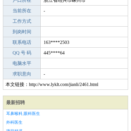
毕业学校
户口所在
新概念培训
浙江省绍兴市嵊州市
所学专业
当前所在
-
-
工作经验
工作方式
12
驾 照
到岗时间
B照
期望月薪
联系电话
163****2503
手机号码
QQ 号 码
163****2503
445****64
微信号码
电脑水平
163****2503
外语水平
求职意向
-
本文链接：http://www.lyklt.com/jianli/2461.html
最新招聘
耳鼻喉科,眼科医生
外科医生