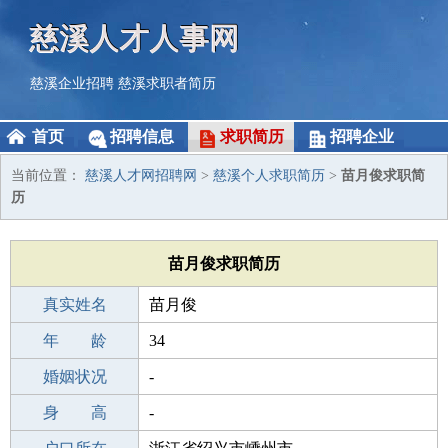
慈溪人才人事网
慈溪企业招聘
慈溪求职者简历
首页
招聘信息
求职简历
招聘企业
当前位置：
慈溪人才网招聘网
>
慈溪个人求职简历
>
苗月俊求职简
历
苗月俊求职简历
真实姓名
苗月俊
性 别
年 龄
男
34
出生年月
婚姻状况
1992-06-26
-
学 历
身 高
成人教育
-