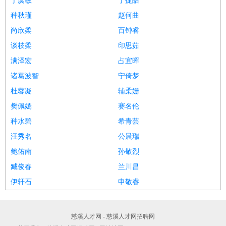
于虞敏
于捷皓
种秋瑾
赵何曲
尚欣柔
百钟睿
谈枝柔
印思茹
满泽宏
占宜晖
诸葛波智
宁倚梦
杜蓉凝
辅柔姗
樊佩嫣
赛名伦
种水碧
希青芸
汪秀名
公晨瑞
鲍佑南
孙敬烈
臧俊春
兰川昌
伊轩石
申敬睿
慈溪人才网 - 慈溪人才网招聘网