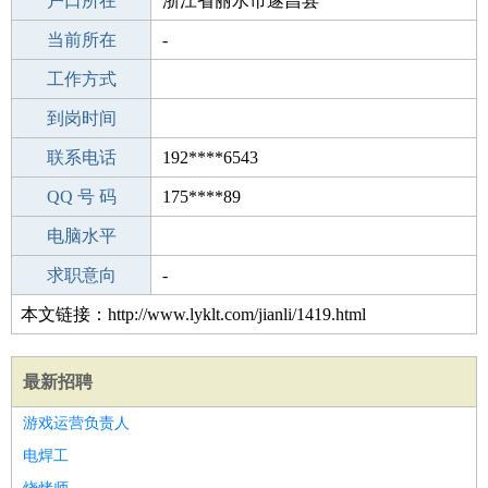
毕业学校
户口所在
眉山尖山初级中学
浙江省丽水市遂昌县
所学专业
当前所在
-
-
工作经验
工作方式
4
驾 照
到岗时间
B照
期望月薪
联系电话
192****6543
手机号码
QQ 号 码
192****6543
175****89
微信号码
电脑水平
192****6543
外语水平
求职意向
-
本文链接：http://www.lyklt.com/jianli/1419.html
最新招聘
游戏运营负责人
电焊工