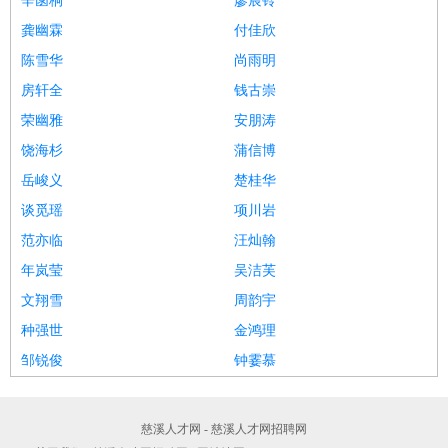
辛菡桐
廖宸铃
龚幽霖
付佳欣
陈雪华
尚雨明
房轩全
钱古崇
荣幽雅
安朋涛
饶海杉
蒲信博
岳峻义
楚桂华
谈觅瑶
项川岩
范亦临
汪灿翰
年岚莹
吴洁芙
文翔雪
周韵宇
种强世
金鸿理
邹锐俊
钟霎慕
慈溪人才网 - 慈溪人才网招聘网