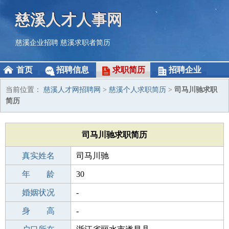
慈溪人才人事网
慈溪企业招聘
慈溪求职者简历
首页
招聘信息
求职简历
招聘企业
当前位置：
慈溪人才网招聘网
>
慈溪个人求职简历
>
司马川驰求职
简历
司马川驰求职简历
真实姓名
司马川驰
性 别
年 龄
男
30
出生年月
婚姻状况
1996-09-05
-
学 历
身 高
初中
-