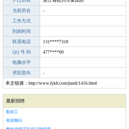
毕业学校
户口所在
武汉卡耐基口才培训
浙江省杭州市富阳区
所学专业
当前所在
-
-
工作经验
工作方式
14
驾 照
到岗时间
未知
期望月薪
联系电话
131****7318
手机号码
QQ 号 码
131****7318
477****00
微信号码
电脑水平
131****7318
外语水平
求职意向
-
本文链接：http://www.lyklt.com/jianli/1416.html
最新招聘
勤杂工
美容顾问