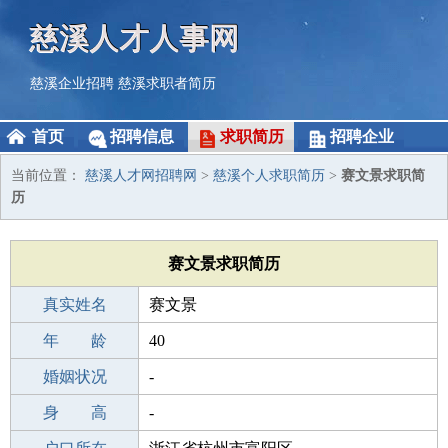
慈溪人才人事网
慈溪企业招聘
慈溪求职者简历
首页
招聘信息
求职简历
招聘企业
当前位置：
慈溪人才网招聘网
>
慈溪个人求职简历
>
赛文景求职简
历
赛文景求职简历
真实姓名
赛文景
性 别
年 龄
男
40
出生年月
婚姻状况
1986-02-13
-
学 历
身 高
成人教育
-