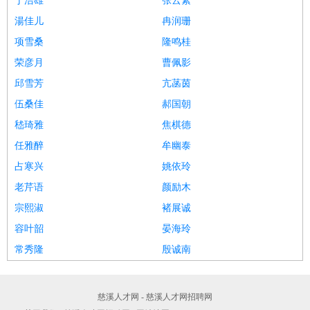
丁浩雄
张云絮
湯佳儿
冉润珊
项雪桑
隆鸣桂
荣彦月
曹佩影
邱雪芳
亢菡茵
伍桑佳
郝国朝
嵇琦雅
焦棋德
任雅醉
牟幽泰
占寒兴
姚依玲
老芹语
颜励木
宗熙淑
褚展诚
容叶韶
晏海玲
常秀隆
殷诚南
慈溪人才网 - 慈溪人才网招聘网