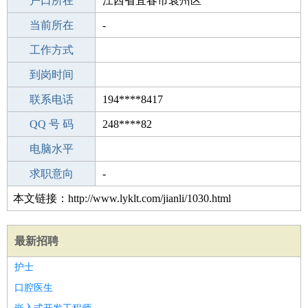
毕业学校
户口所在
中学
江西省宜春市袁州区
所学专业
当前所在
-
-
工作经验
工作方式
4
驾 照
到岗时间
未知
期望月薪
联系电话
194****8417
手机号码
QQ 号 码
194****8417
248****82
微信号码
电脑水平
194****8417
外语水平
求职意向
-
本文链接：http://www.lyklt.com/jianli/1030.html
最新招聘
护士
口腔医生