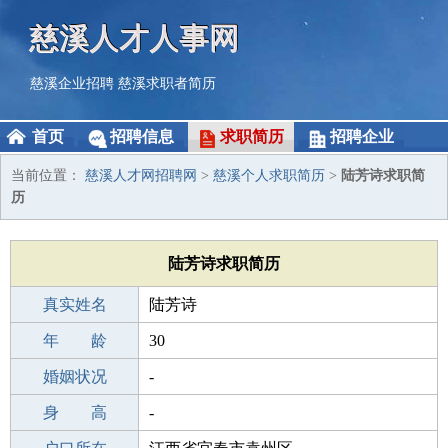
慈溪人才人事网
慈溪企业招聘
慈溪求职者简历
首页
招聘信息
求职简历
招聘企业
当前位置：
慈溪人才网招聘网
>
慈溪个人求职简历
>
陆芳诗求职简
历
陆芳诗求职简历
真实姓名
陆芳诗
性 别
年 龄
女
30
出生年月
婚姻状况
1996-10-09
-
学 历
身 高
中学
-