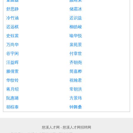
童曲磊
颜靖荣
舒思静
储霜冰
冷竹涵
迟识益
迟远棋
柳皓峻
史钰裳
喻华悦
万尚华
裴苑景
谷宇闲
付章世
汪益晖
齐朝尧
滕倩萱
简嘉桦
华纹铃
祝翰君
蒋月绍
常朝洪
阮惠璐
方景玮
胡棕泰
钟舞桑
慈溪人才网 - 慈溪人才网招聘网